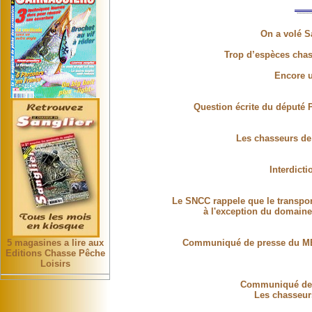
On a volé Sa
Trop d’espèces cha
Encore u
Question écrite du député P
Les chasseurs de 
Interdict
Le SNCC rappele que le transport 
à l'exception du domaine
5 magasines a lire aux
Communiqué de presse du MED
Editions Chasse Pêche
Loisirs
Communiqué de p
Les chasseurs