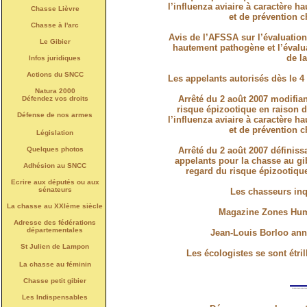
l’influenza aviaire à caractère h
Chasse Lièvre
et de prévention c
Chasse à l'arc
Avis de l’AFSSA sur l’évaluation
Le Gibier
hautement pathogène et l’évalua
de l
Infos juridiques
Actions du SNCC
Les appelants autorisés dès le 4
Natura 2000
Arrêté du 2 août 2007 modifiant
Défendez vos droits
risque épizootique en raison d
Défense de nos armes
l’influenza aviaire à caractère h
et de prévention c
Législation
Quelques photos
Arrêté du 2 août 2007 définiss
appelants pour la chasse au gib
Adhésion au SNCC
regard du risque épizootique
Ecrire aux députés ou aux
sénateurs
Les chasseurs inqu
La chasse au XXIème siècle
Magazine Zones Humi
Adresse des fédérations
départementales
Jean-Louis Borloo ann
St Julien de Lampon
Les écologistes se sont étril
La chasse au féminin
Chasse petit gibier
Les Indispensables