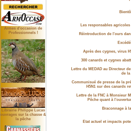
Bientô
Les responsables agricole
Armes d'occasion de
Professionnels !
Réintroduction de l'ours dans
Excédé,
Après des cygnes, virus H
300 canards et cygnes abatt
Lettre du MEDAD au Directeur de
de la
Communisué de presse de la préf
H5N1 sur des canards ret
Lettre de la FNC à Monsieur M
Pêche quant à l'ouvertu
Braconnage à l
Librairie Philippe Lucas
ouvrages sur la chasse &
la pêche
Etat actuel et impacts pot