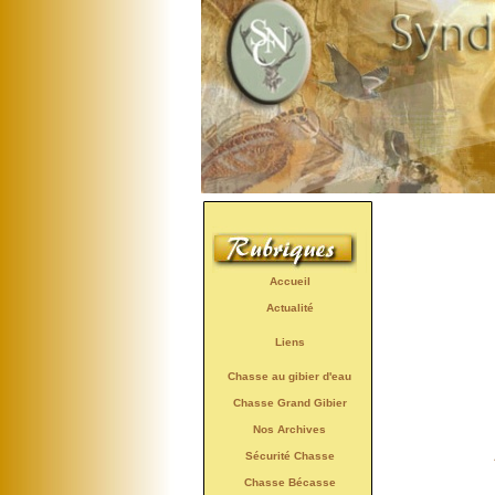
Accueil
Actualité
Liens
Chasse au gibier d'eau
Chasse Grand Gibier
Nos Archives
Sécurité Chasse
Chasse Bécasse