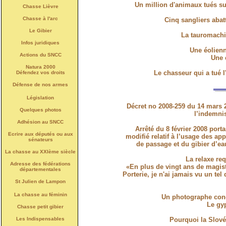
Un million d'animaux tués s
Chasse Lièvre
Chasse à l'arc
Cinq sangliers abat
Le Gibier
La tauromachie
Infos juridiques
Une éolienn
Actions du SNCC
Une 
Natura 2000
Le chasseur qui a tué l
Défendez vos droits
Défense de nos armes
Législation
Décret no 2008-259 du 14 mars 20
Quelques photos
l’indemnis
Adhésion au SNCC
Arrêté du 8 février 2008 port
Ecrire aux députés ou aux
modifié relatif à l’usage des a
sénateurs
de passage et du gibier d’ea
La chasse au XXIème siècle
La relaxe re
Adresse des fédérations
«En plus de vingt ans de magist
départementales
Porterie, je n'ai jamais vu un 
St Julien de Lampon
La chasse au féminin
Un photographe con
Le gyp
Chasse petit gibier
Les Indispensables
Pourquoi la Slové