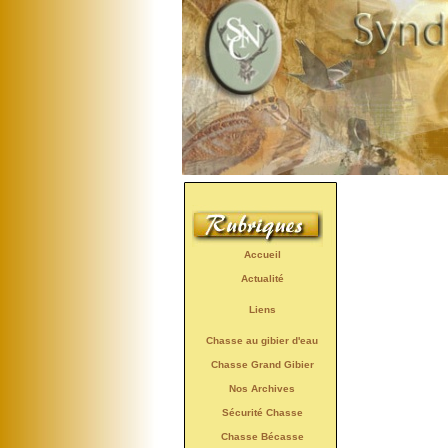
Accueil
Actualité
Liens
Chasse au gibier d'eau
Chasse Grand Gibier
Nos Archives
Sécurité Chasse
Chasse Bécasse