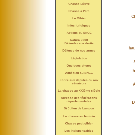
Chasse Lièvre
Chasse à l'arc
C
Le Gibier
Infos juridiques
Actions du SNCC
Natura 2000
Défendez vos droits
hau
Défense de nos armes
Législation
Quelques photos
h
Adhésion au SNCC
Ecrire aux députés ou aux
sénateurs
A
La chasse au XXIème siècle
Adresse des fédérations
départementales
D
St Julien de Lampon
La chasse au féminin
Chasse petit gibier
Les Indispensables