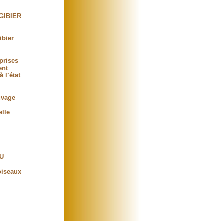
GIBIER
ibier
 prises
ent
 l’état
uvage
elle
NU
oiseaux