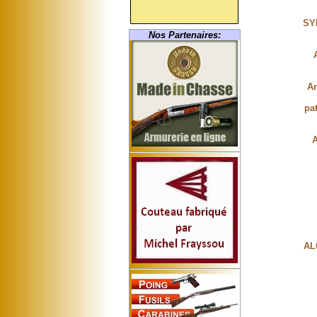
SY
Nos Partenaires:
Ar
pa
A
AL