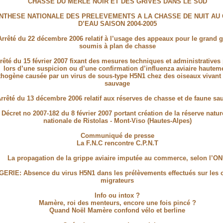
CHASSE DU MERLE NOIR ET DES GRIVES DANS LE SUD
NTHESE NATIONALE DES PRELEVEMENTS A LA CHASSE DE NUIT AU 
D’EAU SAISON 2004-2005
Arrêté du 22 décembre 2006 relatif à l’usage des appeaux pour le grand g
soumis à plan de chasse
rêté du 15 février 2007 fixant des mesures techniques et administratives
lors d’une suspicion ou d’une confirmation d’influenza aviaire hautem
thogène causée par un virus de sous-type H5N1 chez des oiseaux vivant à
sauvage
rrêté du 13 décembre 2006 relatif aux réserves de chasse et de faune sa
Décret no 2007-182 du 8 février 2007 portant création de la réserve natur
nationale de Ristolas - Mont-Viso (Hautes-Alpes)
Communiqué de presse
La F.N.C rencontre C.P.N.T
La propagation de la grippe aviaire imputée au commerce, selon l’O
GERIE: Absence du virus H5N1 dans les prélèvements effectués sur les 
migrateurs
Info ou intox ?
Mamère, roi des menteurs, encore une fois pincé ?
Quand Noël Mamère confond vélo et berline