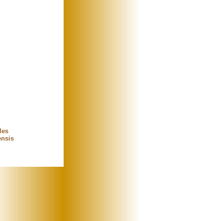
les
ensis