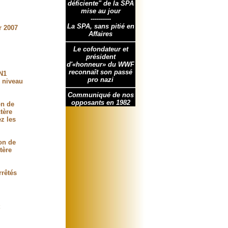
déficiente" de la SPA
mise au jour
----------
La SPA, sans pitié en
r 2007
Affaires
Le cofondateur et
président
d'«honneur» du WWF
reconnaît son passé
5N1
pro nazi
u niveau
Communiqué de nos
opposants en 1982
on de
tère
z les
son de
tère
rrêtés