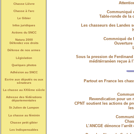
Attenti
Chasse Lièvre
Chasse à l'arc
Communiqué de
Table-ronde de la
Le Gibier
Les chasseurs des Landes se
Infos juridiques
Actions du SNCC
Commniqué de Fe
Natura 2000
Ouverture 
Défendez vos droits
Défense de nos armes
Sous la pression de Ferdinand 
Législation
méditérranéen reçue à 
Quelques photos
Adhésion au SNCC
Ecrire aux députés ou aux
Partout en France les chass
sénateurs
La chasse au XXIème siècle
Communiq
Adresse des fédérations
Revendication pour un r
départementales
CPNT soutient les actions de pro
les
St Julien de Lampon
La chasse au féminin
Communiqu
Chas
Chasse petit gibier
L’ANCGE dénonce l’arrêt d
Les Indispensables