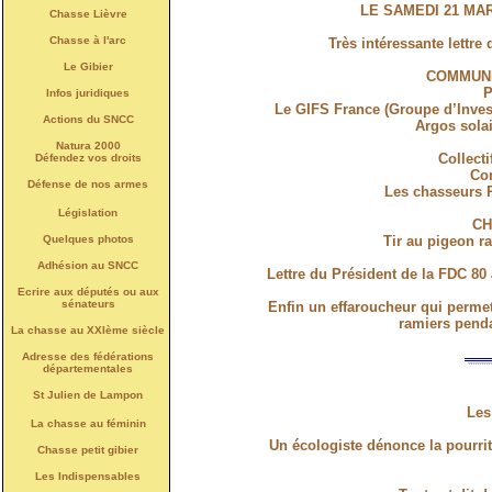
LE SAMEDI 21 MAR
Chasse Lièvre
Chasse à l'arc
Très intéressante lettr
Le Gibier
COMMUNI
P
Infos juridiques
Le GIFS France (Groupe d’Inves
Actions du SNCC
Argos solai
Natura 2000
Collect
Défendez vos droits
Co
Défense de nos armes
Les chasseurs P
Législation
CH
Quelques photos
Tir au pigeon r
Adhésion au SNCC
Lettre du Président de la FDC 80
Ecrire aux députés ou aux
sénateurs
Enfin un effaroucheur qui permett
ramiers penda
La chasse au XXIème siècle
Adresse des fédérations
départementales
St Julien de Lampon
Les
La chasse au féminin
Un écologiste dénonce la pourritu
Chasse petit gibier
Les Indispensables