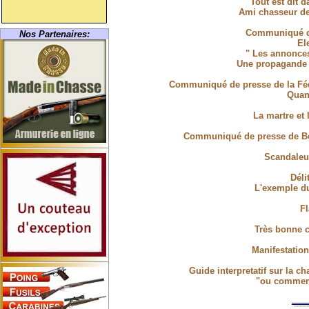
Tout est dit d
Ami chasseur de
Communiqué d
Nos Partenaires:
El
" Les annonce
Une propagande 
Communiqué de presse de la Féd
Quan
La martre et 
Communiqué de presse de Béc
Scandaleu
Déli
L'exemple du
Fl
Très bonne c
Manifestatio
Guide interpretatif sur la c
"ou comment 