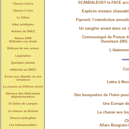
SCANDALEUX!! la FACE accep
Chasse Lièvre
Chasse à l'arc
Espèces oiseaux chassable
Le Gibier
Fipronil: l'interdiction annu
Infos juridiques
Un sanglier errant dans un 
Actions du SNCC
Communiqué de Presse de
Natura 2000
Ouverture 2001 
Défendez vos droits
Défense de nos armes
L'étalement
Législation
Quelques photos
Co
Adhésion au SNCC
Ecrire aux députés ou aux
sénateurs
Lettre à Mon
La chasse au XXIème siècle
Adresse des fédérations
Des bouquetins de l'Isère pou
départementales
Une Europe de
St Julien de Lampon
La chasse au féminin
La chasse aux lo
Chasse petit gibier
Ch
Allain Bougrain
Les Indispensables