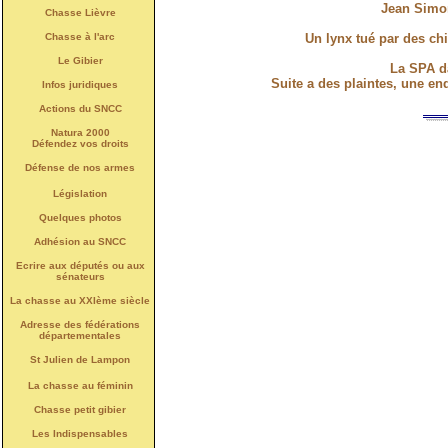
Jean Simon
Chasse Lièvre
Chasse à l'arc
Un lynx tué par des ch
Le Gibier
La SPA d
Suite a des plaintes, une en
Infos juridiques
Actions du SNCC
Natura 2000
Défendez vos droits
Défense de nos armes
Législation
Quelques photos
Adhésion au SNCC
Ecrire aux députés ou aux
sénateurs
La chasse au XXIème siècle
Adresse des fédérations
départementales
St Julien de Lampon
La chasse au féminin
Chasse petit gibier
Les Indispensables