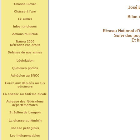
Chasse Lièvre
José B
Chasse à l'arc
Bilan 
Le Gibier
Infos juridiques
Réseau National d
Actions du SNCC
Suivi des pop
Et h
Natura 2000
Défendez vos droits
Défense de nos armes
Législation
Quelques photos
Adhésion au SNCC
Ecrire aux députés ou aux
sénateurs
La chasse au XXIème siècle
Adresse des fédérations
départementales
St Julien de Lampon
La chasse au féminin
Chasse petit gibier
Les Indispensables