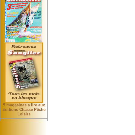
5 magasines a lire aux
Editions Chasse Pêche
Loisirs