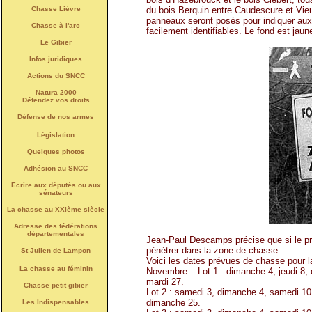
du bois Berquin entre Caudescure et Vieu
Chasse Lièvre
panneaux seront posés pour indiquer aux 
Chasse à l'arc
facilement identifiables. Le fond est jaun
Le Gibier
Infos juridiques
Actions du SNCC
Natura 2000
Défendez vos droits
Défense de nos armes
Législation
Quelques photos
Adhésion au SNCC
Ecrire aux députés ou aux
sénateurs
La chasse au XXIème siècle
Adresse des fédérations
départementales
Jean-Paul Descamps précise que si le pro
pénétrer dans la zone de chasse.
St Julien de Lampon
Voici les dates prévues de chasse pour 
La chasse au féminin
Novembre.– Lot 1 : dimanche 4, jeudi 8,
mardi 27.
Chasse petit gibier
Lot 2 : samedi 3, dimanche 4, samedi 1
dimanche 25.
Les Indispensables