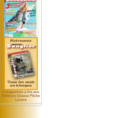
5 magasines a lire aux
Editions Chasse Pêche
Loisirs