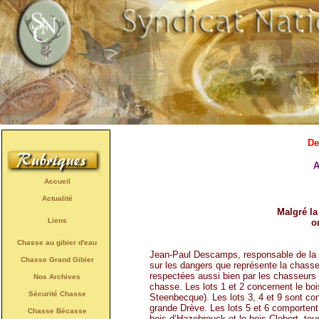
De
A
Accueil
Actualité
Malgré la
Liens
o
Chasse au gibier d'eau
Jean-Paul Descamps, responsable de la 
Chasse Grand Gibier
sur les dangers que représente la chasse
respectées aussi bien par les chasseurs 
Nos Archives
chasse. Les lots 1 et 2 concernent le b
Sécurité Chasse
Steenbecque). Les lots 3, 4 et 9 sont con
grande Drève. Les lots 5 et 6 comportent
Chasse Bécasse
bois d’Hazebrouck et le bois Clebert, to