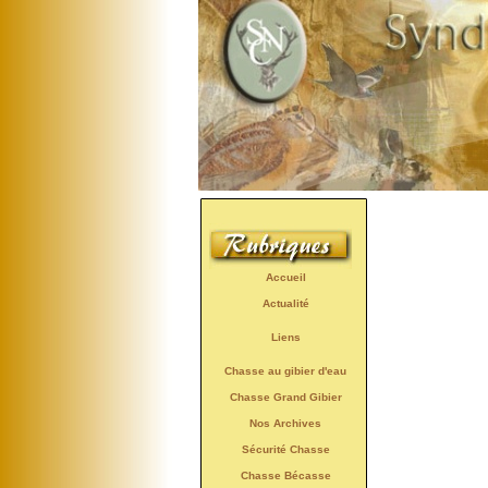
Accueil
Actualité
Liens
Chasse au gibier d'eau
Chasse Grand Gibier
Nos Archives
Sécurité Chasse
Chasse Bécasse