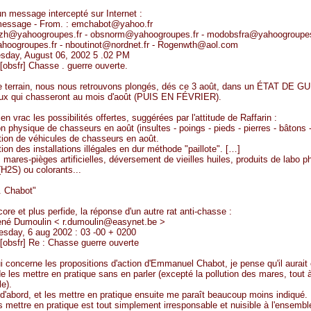
'un message intercepté sur Internet :
 message - From. : emchabot@yahoo.fr
bzh@yahoogroupes.fr - obsnorm@yahoogroupes.fr - modobsfra@yahoogroupes
ahoogroupes.fr - nboutinot@nordnet.fr - Rogenwth@aol.com
esday, August 06, 2002 5 .02 PM
 [obsfr] Chasse . guerre ouverte.
e terrain, nous nous retrouvons plongés, dés ce 3 août, dans un ÉTAT DE G
eux qui chasseront au mois d'août (PUIS EN FÉVRIER).
en vrac les possibilités offertes, suggérées par l'attitude de Raffarin :
on physique de chasseurs en août (insultes - poings - pieds - pierres - bâtons 
tion de véhicules de chasseurs en août.
ion des installations illégales en dur méthode "paillote". […]
s mares-pièges artificielles, déversement de vieilles huiles, produits de labo p
(H2S) ou colorants...
. Chabot"
ore et plus perfide, la réponse d'un autre rat anti-chasse :
ené Dumoulin < r.dumoulin@easynet.be >
esday, 6 aug 2002 : 03 -00 + 0200
 [obsfr] Re : Chasse guerre ouverte
i concerne les propositions d'action d'Emmanuel Chabot, je pense qu'il aurait 
de les mettre en pratique sans en parler (excepté la pollution des mares, tout à
le).
 d'abord, et les mettre en pratique ensuite me paraît beaucoup moins indiqué. 
s mettre en pratique est tout simplement irresponsable et nuisible à l'ensemb