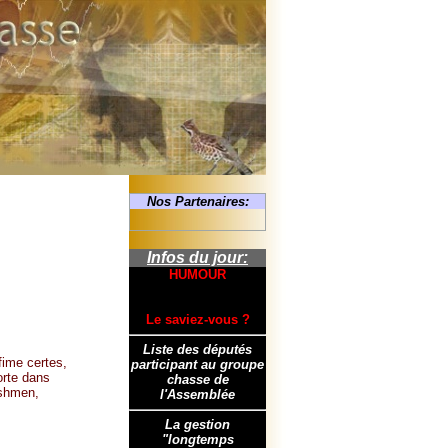
Nos Partenaires:
Infos du jour:
HUMOUR
Le saviez-vous ?
Liste des députés
fime certes,
participant au groupe
orte dans
chasse de
ushmen,
l'Assemblée
La gestion
"longtemps