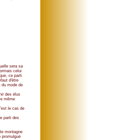
uelle sera sa
sormais celui
ue, ce parti
faut d'être
te du mode de
nir des élus
 le même
'est le cas de
e parti des
ette montagne
re promulgué