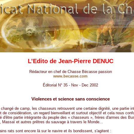
L’Edito de Jean-Pierre DENUC
Rédacteur en chef de Chasse Bécasse passion
www.becasse.com
Éditorial N° 35 - Nov - Dec 2002
Violences et science sans conscience
a changé de camp, les chasseurs retrouvent une certaine dignité, une partie in
t de considération, un regard bienveillant et surtout objectif et cela nous conf
rté d'être partie intégrante du peuple des « chasseurs », frères d'armes des B
Massaï et autres prêtres du sauvage à travers le Monde...
ins rats sont encore là sur le navire et ils bondissent, s'agitent :