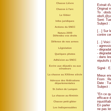
Chasse Lièvre
Extrait d
Original
Chasse à l'arc
To : obs
Le Gibier
obsfi,@y
Sent: Tu
Infos juridiques
Subject :
Actions du SNCC
[…] Sur l
Natura 2000
contre c
Défendez vos droits
[…] Voici 
Défense de nos armes
- agressi
Législation
- dégrada
- dégradat
Quelques photos
- dans le
Adhésion au SNCC
répulsifs 
Ecrire aux députés ou aux
Signé : E
sénateurs
La chasse au XXIème siècle
Mieux enc
From : R
Adresse des fédérations
Date : Tu
départementales
Subject :
St Julien de Lampon
"En ce qu
La chasse au féminin
efficace 
injustifiab
Chasse petit gibier
En parler
Les Indispensables
ne pas le