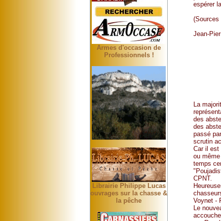
espérer 
(Sources
Jean-Pie
Armes d'occasion de
Professionnels !
La majori
représenta
des abste
des abste
passé par
scrutin a
Car il es
ou même 
temps cert
"Poujadis
CPNT.
Heureusem
Librairie Philippe Lucas
chasseurs
ouvrages sur la chasse &
Voynet - 
la pêche
Le nouvea
accouche 