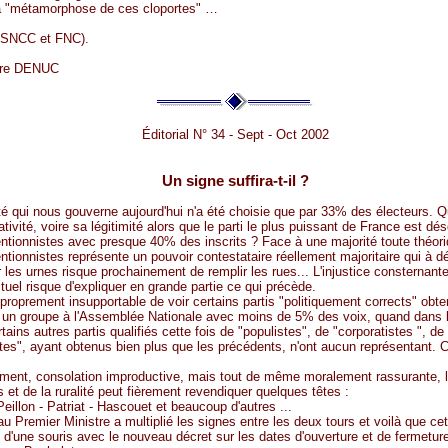
la "métamorphose de ces cloportes" …
 SNCC et FNC).
rre DENUC
Éditorial N° 34 - Sept - Oct 2002
Un signe suffira-t-il ?
té qui nous gouverne aujourd'hui n'a été choisie que par 33% des électeurs. Q
tivité, voire sa légitimité alors que le parti le plus puissant de France est dé
ntionnistes avec presque 40% des inscrits ? Face à une majorité toute théoriq
ntionnistes représente un pouvoir contestataire réellement majoritaire qui à dé
 les urnes risque prochainement de remplir les rues... L'injustice consternan
ctuel risque d'expliquer en grande partie ce qui précède.
t proprement insupportable de voir certains partis "politiquement corrects" obte
un groupe à l'Assemblée Nationale avec moins de 5% des voix, quand dans
ains autres partis qualifiés cette fois de "populistes", de "corporatistes ", de
tes", ayant obtenus bien plus que les précédents, n'ont aucun représentant. C
ent, consolation improductive, mais tout de même moralement rassurante, l
 et de la ruralité peut fièrement revendiquer quelques têtes :
Peillon - Patriat - Hascouet et beaucoup d'autres ...
u Premier Ministre a multiplié les signes entre les deux tours et voilà que c
d'une souris avec le nouveau décret sur les dates d'ouverture et de fermetu