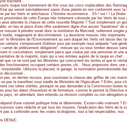
yne Bachelot...
souris risque tout bonnement de finir sous les crocs implacables des Raminag
’Etat qui seront inévitablement saisis d'une plainte en non conformité avec la 
e par les Verts et antichasse. L'histoire recommence... Eh ! oui ! ! La Droit
t prisonnière de cette Europe très fortement colonisée par les Verts de tous
e peut attendre la chasse de cette nouvelle Majorité ? Tout simplement un gest
able, en lieu et place d'une offre seulement digne d'un ancien "baratineur" de
re mesure à prendre serait donc la restitution du Mercredi, nullement exigée p
t inutile, inapproprié et discriminatoire. La deuxième mesure, très importante,
er" le Ministère de l'Environnement au sein duquel les Verts ont laissé des ta
que certains s'empressent d'utiliser pour par exemple nous préparer "une génér
carnet de prélèvement obligatoire", mesure qui va nous tomber dessus san
ment ni concertation, simplement parce que voulue par une personne et une a
sentative de la majorité, mais qui a ses entrées auprès de la taupe en chef…
it que ce ne sont pas les Ministres qui concoctent les textes et que le vérita
 des fonctionnaires occupant certains postes clé... Nous proposons donc une
e ministérielle. Utilisons le placard, le garage, la nomination promotionnelle d
on décisionnel...
oi pas, en dernier recours, pour soustraire la chasse des griffes de ces mam
ne pas la transférer sous tutelle du Ministère de l'Agriculture ? Enfin, pour cl
ement ces luttes stériles, pourquoi ne pas demander à la Commission toutes l
es pour les dates d'ouverture et de fermeture, comme le permet la Directive 
tres pays, en attendant, bien entendu sa révision complète ou son abrogation 
.
 dépend d'une volonté politique forte et déterminée. Existe-t-elle vraiment ? E
suivrons sans relâche et par tous les moyens, l'éradication des Verts de la sc
nt pas à confondre avec les vraies écologistes, tout à fait respectables, eux.
rre DENUC