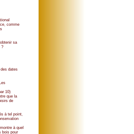
tional
ance, comme
és
obtenir sa
 ?
t des dates
"Les
ar 10)
tre que la
isirs de
s à tel point,
onservation
s montre à quel
s bois pour