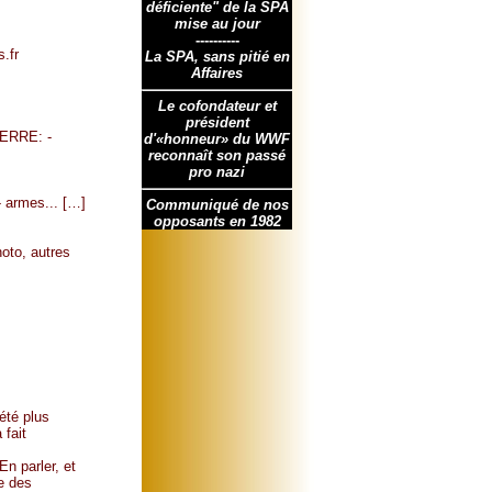
déficiente" de la SPA
mise au jour
----------
.fr
La SPA, sans pitié en
Affaires
Le cofondateur et
président
UERRE: -
d'«honneur» du WWF
reconnaît son passé
pro nazi
- armes... […]
Communiqué de nos
opposants en 1982
hoto, autres
été plus
 fait
En parler, et
le des