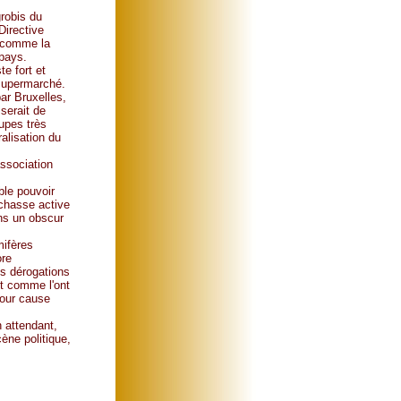
robis du
Directive
e comme la
 pays.
e fort et
 supermarché.
ar Bruxelles,
 serait de
upes très
alisation du
s
ssociation
ble pouvoir
 chasse active
ans un obscur
mifères
ore
es dérogations
et comme l'ont
pour cause
n attendant,
ène politique,