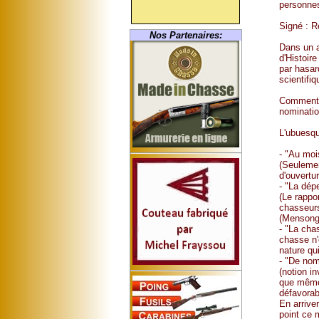
personne
Signé : 
Nos Partenaires:
Dans un a
d'Histoir
par hasar
scientifi
Comment u
nominatio
L'ubuesque
- "Au moi
(Seulemen
d'ouvertu
- "La dép
(Le rappo
chasseurs
(Mensonge
- "La cha
chasse n'
nature qu
- "De nom
(notion in
que même 
défavorab
En arrive
point ce 