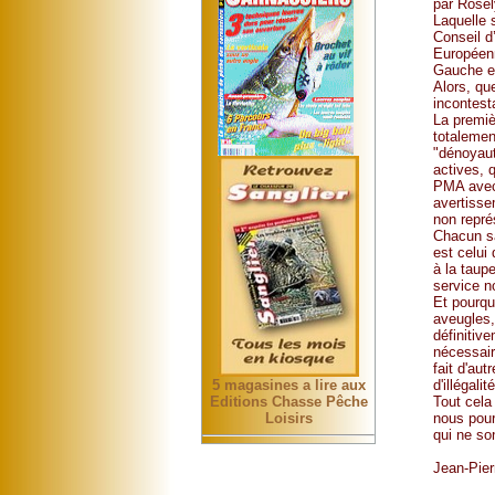
par Rosel
Laquelle 
Conseil d
Européenn
Gauche es
Alors, qu
incontest
La premiè
totalemen
"dénoyaut
actives, 
PMA avec 
avertisse
non repré
Chacun sa
est celui
à la taup
service n
Et pourqu
aveugles, 
définitiv
nécessair
fait d'au
d'illégalité
5 magasines a lire aux
Tout cela
Editions Chasse Pêche
nous pour
Loisirs
qui ne so
Jean-Pie