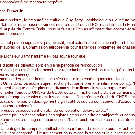
s opposées à ce massacre perpétuel.
René Dumoulin.
utre registre, le présumé scientifique Guy Jarry - ornithologue au Muséum Na
e Naturelle, mais aussi et surtout membre actif de la LPO, mandaté par la Fr
d, auprès du Comité Omis, nous la fait à la Ubu en affirmant des contre vérit
ques grotesques.
n tel personnage aussi peu objectif, intellectuellement malhonnête, a t-il pu 
n auprès de la Commission européenne pour traiter des problèmes de chasse
 Monsieur Jarry n'affirme t-il pas tour à tour que :
s d’août les oiseaux sont en pleine période de reproduction"
t quelques espèces terminent leur reproduction et c'est pour cela qu'existen
res échelonnées)
endance des jeunes bécassines s'étend sur la première quinzaine d'août"
rt Ornis dont, paradoxe suprême, Jarry fut partie prenante infirme ce point.), 
 tuent chaque année plusieurs dizaines de millions d'oiseaux migrateurs"
: selon l'enquête ONCFS de 98/99, cette affirmation est à diviser au moins p
sse dérange excessivement les oiseaux... " (Une récente étude du CNRS mon
occasionne pas un dérangement significatif et que ce sont souvent d'autres lo
i posent problème)
breuses espèces sont en état de conservation défavorable..."
ventée par les Associations écologistes selon des critères subjectifs et orienté
une espèce en augmentation depuis 20 ans peut être classée en "état de c
le ")
r à ce degré de tromperie intellectuelle pour l'un et de violence pour les autre
milieu est gangrené... Heureusement nous avons la saison et le silence de no