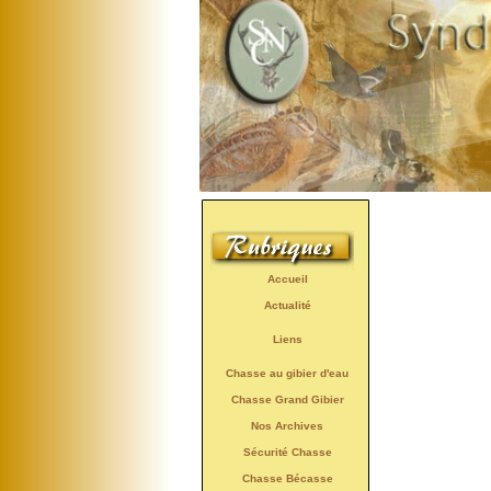
Accueil
Actualité
Liens
Chasse au gibier d'eau
Chasse Grand Gibier
Nos Archives
Sécurité Chasse
Chasse Bécasse