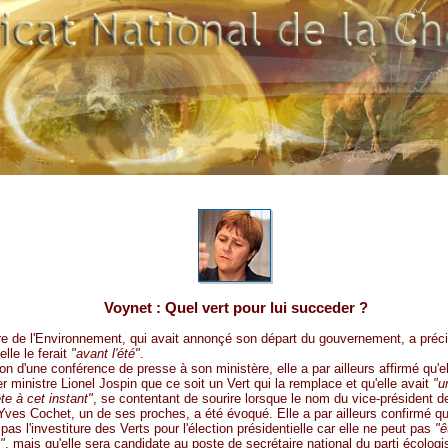
Voynet : Quel vert pour lui succeder ?
re de l'Environnement, qui avait annonçé son départ du gouvernement, a préci
elle le ferait
"avant l'été"
.
ion d'une conférence de presse à son ministère, elle a par ailleurs affirmé qu'
r ministre Lionel Jospin que ce soit un Vert qui la remplace et qu'elle avait
"u
te à cet instant"
, se contentant de sourire lorsque le nom du vice-président 
 Yves Cochet, un de ses proches, a été évoqué. Elle a par ailleurs confirmé qu
 pas l'investiture des Verts pour l'élection présidentielle car elle ne peut pas
"ê
"
, mais qu'elle sera candidate au poste de secrétaire national du parti écologis