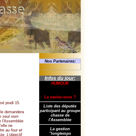
Nos Partenaires:
Infos du jour:
HUMOUR
Le saviez-vous ?
sé jeudi 15
Liste des députés
participant au groupe
elle demandera
chasse de
n seul nom
l'Assemblée
de l'Assemblée
'elle ne
La gestion
tre au four et
"longtemps
te. L'objectif