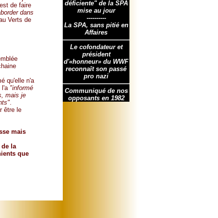
déficiente" de la SPA
est de faire
mise au jour
aborder dans
----------
au Verts de
La SPA, sans pitié en
Affaires
Le cofondateur et
président
semblée
d'«honneur» du WWF
chaine
reconnaît son passé
pro nazi
é qu'elle n'a
 l'a
"informé
Communiqué de nos
s, mais je
opposants en 1982
nts"
.
 être le
asse mais
 de la
nients que