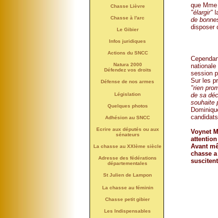
que Mme V
Chasse Lièvre
"élargir"
l
Chasse à l'arc
de bonnes
disposer 
Le Gibier
Infos juridiques
Actions du SNCC
Cependant
Natura 2000
nationale 
Défendez vos droits
session p
Sur les pr
Défense de nos armes
"rien pro
de sa déc
Législation
souhaite 
Quelques photos
Dominiqu
candidat
Adhésion au SNCC
Ecrire aux députés ou aux
Voynet Ma
sénateurs
attention
Avant mê
La chasse au XXIème siècle
chasse a 
Adresse des fédérations
susciten
départementales
St Julien de Lampon
La chasse au féminin
Chasse petit gibier
Les Indispensables