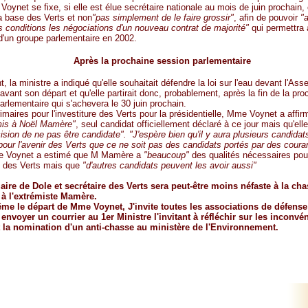
oynet se fixe, si elle est élue secrétaire nationale au mois de juin prochain, 
a base des Verts et non
"pas simplement de le faire grossir"
, afin de pouvoir
"
 conditions les négociations d'un nouveau contrat de majorité"
qui permettra 
d'un groupe parlementaire en 2002.
Après la prochaine session parlementaire
, la ministre a indiqué qu'elle souhaitait défendre la loi sur l'eau devant l'As
avant son départ et qu'elle partirait donc, probablement, après la fin de la pro
arlementaire qui s'achevera le 30 juin prochain.
imaires pour l'investiture des Verts pour la présidentielle, Mme Voynet a affirm
mis à Noël Mamère"
, seul candidat officiellement déclaré à ce jour mais qu'elle
ision de ne pas être candidate". "J'espère bien qu'il y aura plusieurs candidat
pour l'avenir des Verts que ce ne soit pas des candidats portés par des coura
e Voynet a estimé que M Mamère a
"beaucoup"
des qualités nécessaires pour
s des Verts mais que
"d'autres candidats peuvent les avoir aussi"
ire de Dole et secrétaire des Verts sera peut-être moins néfaste à la ch
 à l'extrémiste Mamère.
me le départ de Mme Voynet, J'invite toutes les associations de défense
envoyer un courrier au 1er Ministre l'invitant à réfléchir sur les inconvé
t la nomination d'un anti-chasse au ministère de l'Environnement.