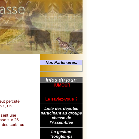
Nos Partenaires:
Infos du jour:
HUMOUR
Le saviez-vous ?
eut percuté
ois, un
Liste des députés
participant au groupe
sent une
chasse de
asse sur 25
l'Assemblée
, des cerfs ou
La gestion
"longtemps