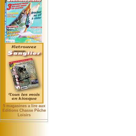
5 magasines a lire aux
Editions Chasse Pêche
Loisirs