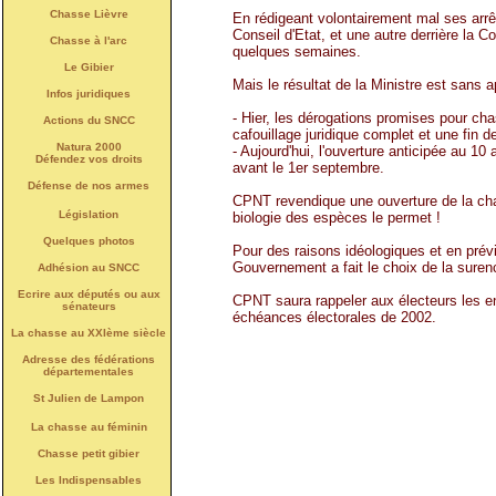
Chasse Lièvre
En rédigeant volontairement mal ses arrêt
Conseil d'Etat, et une autre derrière la 
Chasse à l'arc
quelques semaines.
Le Gibier
Mais le résultat de la Ministre est sans a
Infos juridiques
- Hier, les dérogations promises pour cha
Actions du SNCC
cafouillage juridique complet et une fin d
Natura 2000
- Aujourd'hui, l'ouverture anticipée au 10
Défendez vos droits
avant le 1er septembre.
Défense de nos armes
CPNT revendique une ouverture de la chass
Législation
biologie des espèces le permet !
Quelques photos
Pour des raisons idéologiques et en prévis
Gouvernement a fait le choix de la suren
Adhésion au SNCC
Ecrire aux députés ou aux
CPNT saura rappeler aux électeurs les e
sénateurs
échéances électorales de 2002.
La chasse au XXIème siècle
Adresse des fédérations
départementales
St Julien de Lampon
La chasse au féminin
Chasse petit gibier
Les Indispensables