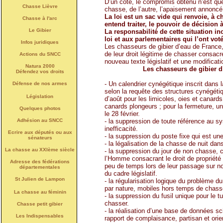
D’un côté, le compromis obtenu n’est qu
Chasse Lièvre
chasse, de l’autre, l’apaisement annoncé
La loi est un sac vide qui renvoie, à 
Chasse à l'arc
entend traiter, le pouvoir de décision à
Le Gibier
La responsabilité de cette situation i
loi et aux parlementaires qui l’ont voté
Infos juridiques
Les chasseurs de gibier d’eau de France
de leur droit légitime de chasser consac
Actions du SNCC
nouveau texte législatif et une modificat
Natura 2000
Les chasseurs de gibier d
Défendez vos droits
- Un calendrier cynégétique inscrit dans 
Défense de nos armes
selon la requête des structures cynégétiq
Législation
d’août pour les limicoles, oies et canards
canards plongeurs ; pour la fermeture, u
Quelques photos
le 28 février.
Adhésion au SNCC
- la suppression de toute référence au s
inefficacité.
Ecrire aux députés ou aux
- la suppression du poste fixe qui est une
sénateurs
- la légalisation de la chasse de nuit d
La chasse au XXIème siècle
- la suppression du jour de non chasse, co
l’Homme consacrant le droit de propriété
Adresse des fédérations
peu de temps lors de leur passage sur not
départementales
du cadre législatif.
St Julien de Lampon
- la régularisation logique du problème d
par nature, mobiles hors temps de chass
La chasse au féminin
- la suppression du fusil unique pour le 
chasser.
Chasse petit gibier
- la réalisation d’une base de données s
Les Indispensables
rapport de complaisance, partisan et ori