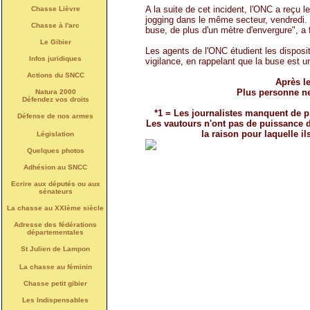
A la suite de cet incident, l'ONC a reçu 
Chasse Lièvre
jogging dans le même secteur, vendredi. 
Chasse à l'arc
buse, de plus d'un mètre d'envergure", a fo
Le Gibier
Les agents de l'ONC étudient les dispositi
Infos juridiques
vigilance, en rappelant que la buse est u
Actions du SNCC
Après le
Plus personne ne 
Natura 2000
Défendez vos droits
*1 = Les journalistes manquent de p
Défense de nos armes
Les vautours n'ont pas de puissance da
la raison pour laquelle 
Législation
Quelques photos
Adhésion au SNCC
Ecrire aux députés ou aux
sénateurs
La chasse au XXIème siècle
Adresse des fédérations
départementales
St Julien de Lampon
La chasse au féminin
Chasse petit gibier
Les Indispensables