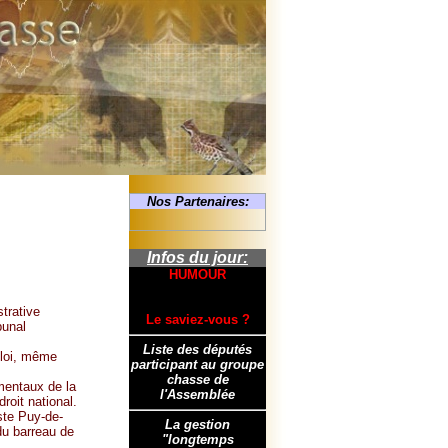
Nos Partenaires:
Infos du jour:
HUMOUR
trative
Le saviez-vous ?
bunal
Liste des députés
 loi, même
participant au groupe
chasse de
mentaux de la
l'Assemblée
roit national.
iste Puy-de-
La gestion
du barreau de
"longtemps