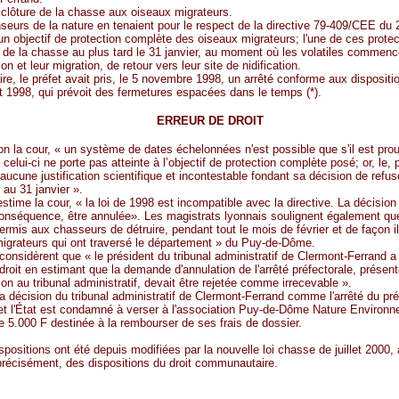
a clôture de la chasse aux oiseaux migrateurs.
seurs de la nature en tenaient pour le respect de la directive 79-409/CEE du 2
un objectif de protection complète des oiseaux migrateurs; l'une de ces protec
 de la chasse au plus tard le 31 janvier, au moment où les volatiles commenc
on et leur migration, de retour vers leur site de nidification.
ire, le préfet avait pris, le 5 novembre 1998, un arrêté conforme aux dispositio
let 1998, qui prévoit des fermetures espacées dans le temps (*).
ERREUR DE DROIT
on la cour, « un système de dates échelonnées n'est possible que s'il est pro
 celui-ci ne porte pas atteinte à l’objectif de protection complète posé; or, le, 
 aucune justification scientifique et incontestable fondant sa décision de refus
 au 31 janvier ».
estime la cour, « la loi de 1998 est incompatible avec la directive. La décision
conséquence, être annulée». Les magistrats lyonnais soulignent également que 
permis aux chasseurs de détruire, pendant tout le mois de février et de façon il
igrateurs qui ont traversé le département » du Puy-de-Dôme.
s considèrent que « le président du tribunal administratif de Clermont-Ferrand
 droit en estimant que la demande d'annulation de l'arrêté préfectorale, présen
ion au tribunal administratif, devait être rejetée comme irrecevable ».
 la décision du tribunal administratif de Clermont-Ferrand comme l'arrêté du pré
et l'État est condamné à verser à l'association Puy-de-Dôme Nature Environ
5.000 F destinée à la rembourser de ses frais de dossier.
spositions ont été depuis modifiées par la nouvelle loi chasse de juillet 2000, a
récisément, des dispositions du droit communautaire.