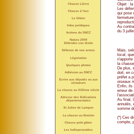
Objet : l
Chasse Lièvre
Les défen
Chasse à l'arc
qui pose 
fermeture
Le Gibier
reproducti
Infos juridiques
Au contra
du 3 juil
Actions du SNCC
Natura 2000
Défendez vos droits
Mais, sel
Défense de nos armes
local, que
Législation
n'apporte
la chasse
Quelques photos
De plus, 
doit, en 
Adhésion au SNCC
préfet a 
Ecrire aux députés ou aux
oiseaux m
sénateurs
Enfin, il
La chasse au XXIème siècle
erreur de
l'associat
Adresse des fédérations
Au final,
départementales
annulés, 
St Julien de Lampon
somme de 
La chasse au féminin
(*) Ces di
compte, p
Chasse petit gibier
Les Indispensables