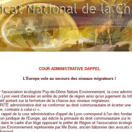
COUR ADMINISTRATIVE DAPPEL
L'Europe vole au secours des oiseaux migrateurs !
r l'association écologiste Puy-de-Dôme Nature Environnement, la cour adminis
e Lyon vient d'annuler un arrêté du préfet de région ainsi qu'un jugement du tri
atif portant sur la fermeture de la chasse aux oiseaux migrateurs.
ITÉ administrative doit se conformer au droit communautaire et écarter une
e, contraire à celui-ci ».
 rappel de la cour administrative d'appel de Lyon correspond à l'un des fonda
on juridique de l'Europe, qui édicte la primauté du droit communautaire sur le d
it dans le cadre d'un litige opposant le préfet de Région et l'association écolog
re Environnement représentée par Me Borie, ancien bâtonnier des avocats 
Ferrand.