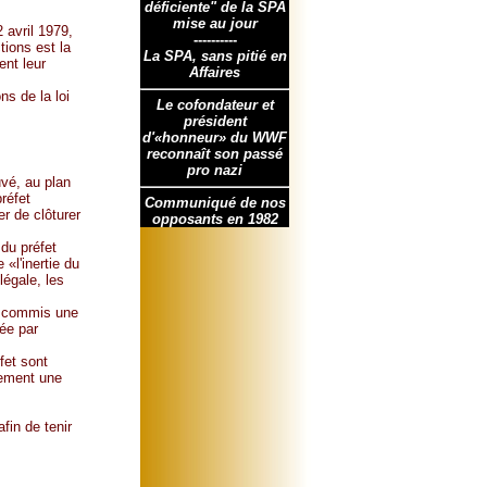
déficiente" de la SPA
mise au jour
 avril 1979,
----------
tions est la
La SPA, sans pitié en
ent leur
Affaires
ns de la loi
Le cofondateur et
président
d'«honneur» du WWF
reconnaît son passé
pro nazi
uvé, au plan
préfet
Communiqué de nos
er de clôturer
opposants en 1982
 du préfet
«l'inertie du
légale, les
 a commis une
tée par
fet sont
nement une
fin de tenir