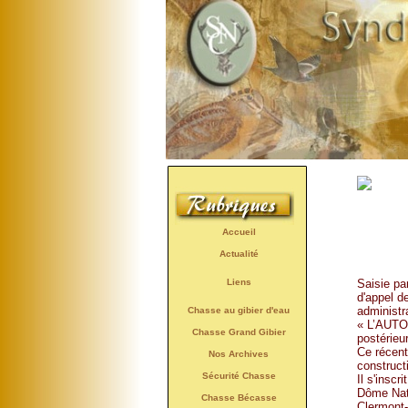
Accueil
Actualité
Saisie pa
Liens
d'appel d
administr
Chasse au gibier d'eau
« L’AUTOR
Chasse Grand Gibier
postérieur
Ce récent
Nos Archives
constructi
Sécurité Chasse
Il s'inscr
Dôme Natu
Chasse Bécasse
Clermont-