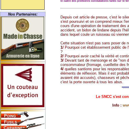
le cadre des premières constatations faites sur le t
Nos Partenaires:
Depuis cet article de presse, c'est le sil
s'est poursuivi et on comprend mieux l'e
cours d'une opération de traitement des a
accident, un bidon de lindane depuis l'hél
dans lequel coule un ruisseau où viennen
Cette situation n'est pas sans poser de
1/
Pourquoi cet établissement public de l'E
?
2/
Pourquoi avoir caché la vérité et conti
3/
Devant tant de mensonge et de "non dit"
consommateur (fromage, cueillette des fr
4/
quelles santions pour les responsables 
éléments de réflexion. Mais il est probab
avaient été accusés), chasseurs et pêcheu
c'est la porte ouverte à tous les abus.
Le SNCC s'est const
Info :
www