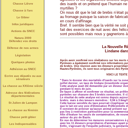
des isards et on prétend que l’humain ne 
Chasse Lièvre
myrtilles ?
Chasse à l'arc
On nous dit que le lait de brebis n’était
au fromage puisque la saison de fabricat
Le Gibier
en cours d’affinage.
Infos juridiques
Bref. Il semble bien que la vérité ne soit
fait des exercices de nuit avec des hél
Actions du SNCC
sont possibles mais nous y gagnerions à
Natura 2000
Défendez vos droits
La Nouvelle Ré
Défense de nos armes
Lindane dans 
Législation
Après avoir confirmé nos révélations sur les morts 
Quelques photos
Pyrénees a également confirmé nos informations pub
de brebis. Une réunion avec tes éleveurs propriétai
Hautes-Pyrénées, ils sont tous originaires des Pyré
Adhésion au SNCC
VOICI LE TEXT
Ecrire aux députés ou aux
sénateurs
" Dans le dossier des mortalités d'isards sur la zon
juillet dernier, un taux de lindane (insecticide org
La chasse au XXIème siècle
Cette analyse avait été demandée par un éleveur don
pendant le mois de juin.
De façon à affiner et confirmer ce résultat, un prélèv
Adresse des fédérations
pyrénées sur chacune des 5 brebis concernées. Il s'a
départementales
Le résultat de cette analyse est connu depuis aujour
brebis. mais à des teneurs moindres : 0,04 à 3.6mg/l
St Julien de Lampon
Cette baisse sensible du taux pourrait s'expliquer se
que le lait est une voie d'élimination Préfèrentielle 
Il convient de préciser qu'aucun animal présent sur ce
La chasse au féminin
pas lieu à restriction particulière pour la commerci
Afin d'évaluer les seuils de contamination, de nouv
Chasse petit gibier
autour du pic de Bazès.
En vue de déterminer les mesures conservatoires à p
avec les 11 éleveurs propriétaires d'animaux ayant 
Les Indispensables
Enfin, s'agissant de l'enquête judiciaire, la gendar