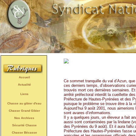
Accueil
Ce sommet tranquille du val d’Azun, que l
Actualité
ces derniers temps, d’observations curie
trouvés mort ces dernières semaines. Et
arrêté préfectoral interdit la cueillette 
Liens
Préfecture de Hautes-Pyrénées et des P
puisque le problème se trouve être à la 
Chasse au gibier d'eau
Aujourd’hui 9 août 2001, nous aimerions l
Chasse Grand Gibier
sont avares d’informations.
Il y a quelques jours, un éleveur a fait a
Nos Archives
aussi sont contaminées par la lindane (vo
Sécurité Chasse
des Pyrénées du 9 août). Et il aura fallu
Préfecture des Hautes-Pyrénées fasse un
Chasse Bécasse
agricoles et les organismes officiels dep