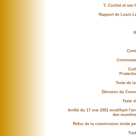
Y. Cochet et ses h
Rapport de Louis Le
R
Cont
Commentai
Cod
Protectio
Texte de la
Décision du Consei
Texte d
Arrêté du 17 mai 2001 modifiant l'ar
des munition
Refus de la commission mixte pari
Tout