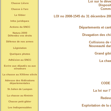
Loi sur le dév
Chasse Lièvre
Disposit
Commen
Chasse à l'arc
Le Gibier
LOI no 2008-1545 du 31 décembre 2008 
Infos juridiques
Actions du SNCC
Départements et cant
Natura 2000
Divagation des chi
Défendez vos droits
Défense de nos armes
Collisions de 
Nouveauté dans
Législation
Grand gibi
Quelques photos
Adhésion au SNCC
La chas
Ecrire aux députés ou aux
sénateurs
La chasse au XXIème siècle
Adresse des fédérations
CODE
départementales
St Julien de Lampon
La loi sur l
La chasse au féminin
Redeva
Chasse petit gibier
Exploitation de la
Les Indispensables