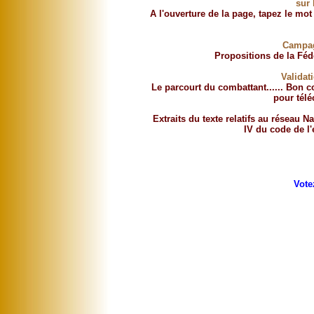
sur 
A l'ouverture de la page, tapez le mo
Campag
Propositions de la Féd
Validat
Le parcourt du combattant...... Bon 
pour télé
Extraits du texte relatifs au réseau N
IV du code de l'
Vote